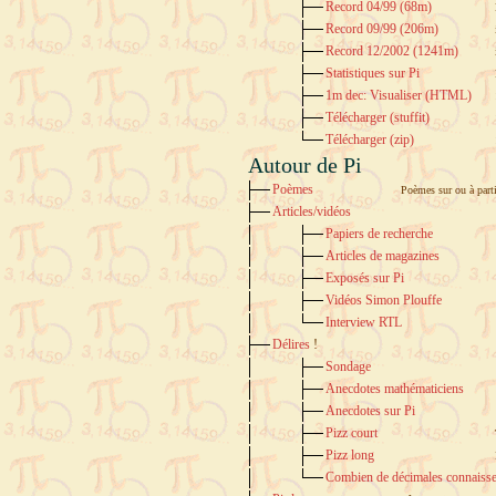
Record 04/99 (68m)
Record 09/99 (206m)
Record 12/2002 (1241m)
Statistiques sur Pi
1m dec: Visualiser (HTML)
Télécharger (stuffit)
Télécharger (zip)
Autour de Pi
Poèmes
Poèmes sur ou à parti
Articles/vidéos
Papiers de recherche
Articles de magazines
Exposés sur Pi
Vidéos Simon Plouffe
Interview RTL
Délires
!
Sondage
Anecdotes mathématiciens
Anecdotes sur Pi
Pizz court
Pizz long
Combien de décimales connaisse