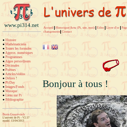
www.pi314.net
Accueil
Historique/Actu (Pi, site, moi)
Edito
Livre d'or
Pag
changements
Contact
Histoire
Mathématiciens
Toutes les formules
Approx. numériques
Programmes
Algos perso/divers
Décimales
Poèmes
Articles/vidéos
Délires
!
Bonjour à tous !
Pi-Day
Images/Fonds
Musique
Liens sur Pi
Bibliographie
Boris Gourévitch
L'univers de Pi - V2.57
modif. 13/04/2013