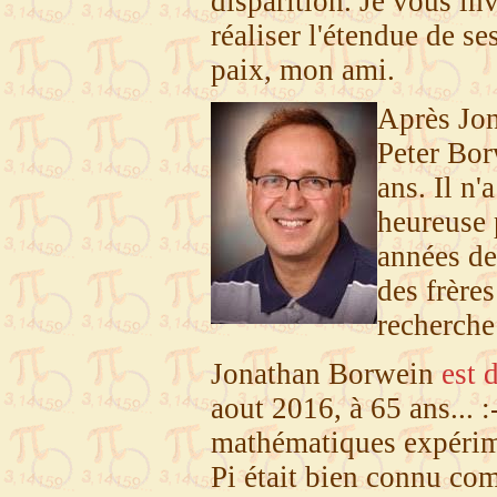
disparition. Je vous in
réaliser l'étendue de 
paix, mon ami.
Après Jon
Peter Bor
ans. Il n'
heureuse p
années de
des frères
recherche
Jonathan Borwein
est 
aout 2016, à 65 ans... :-
mathématiques expérime
Pi était bien connu co