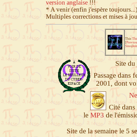
version anglaise
!!!
* A venir (enfin j'espère toujours...)
Multiples corrections et mises à jou
This
The
[
Previou
Sites
|
Joi
Site du
Passage dans f
2001, dont vo
Ne
Cité dans
le
MP3
de l'émissi
Site de la semaine le 5 s