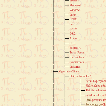
PiAGM
Macintosh
Windows
Linux
UNIX
Sun
Be-OS
OS/2
Amiga
CGI
Sources-C
Turbo-Pascal
Classes Java
Calculatrices
Librairies
Algos perso/divers
Plein de formules !
Séries hypergéomé
Phénomènes aléat
Théorie de l'aléato
Les décimales de Pi
Idées
personnelle
Polynômes de
Ch