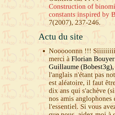
Construction of binomi
constants inspired by 
7(2007), 237-246.
Actu du site
Nooooonnn !!! Siiiiiiiii 
merci à
Florian Bouyer 
Guillaume (Bobest3g),
l'anglais n'étant pas no
est aléatoire, il faut êt
dix ans qui s'achève (si
nos amis anglophones d
l'essentiel. Si vous av
que nous, aidez-moi à c