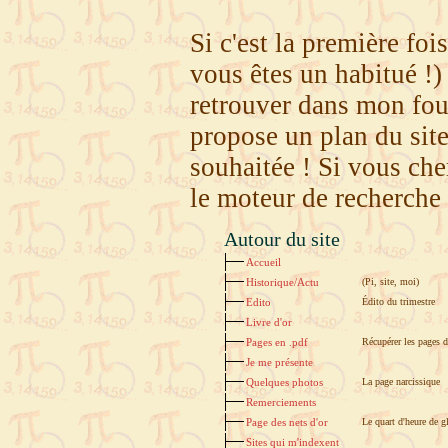
Si c'est la première fo
vous êtes un habitué !
retrouver dans mon foui
propose un plan du sit
souhaitée ! Si vous cher
le moteur de recherche 
Autour du site
Accueil
Historique/Actu
(Pi, site, moi)
Edito
Édito du trimestre
Livre d'or
Pages en .pdf
Récupérer les pages d
Je me présente
Quelques photos
La page narcissique
Remerciements
Page des nets d'or
Le quart d'heure de gl
Sites qui m'indexent