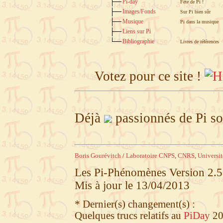
Pi-day
Fête de Pi !
Images/Fonds
Sur Pi bien sûr
Musique
Pi dans la musique
Liens sur Pi
Bibliographie
Livres de références
Votez pour ce site !
Déjà
passionnés de Pi so
Boris Gourévitch
/
Laboratoire CNPS
,
CNRS
,
Universit
Les Pi-Phénomènes Version 2.
Mis à jour le 13/04/2013
* Dernier(s) changement(s) :
Quelques trucs relatifs au
PiDay
20