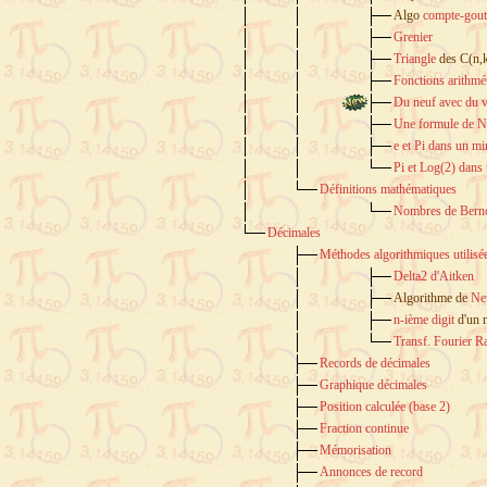
Algo
compte-gout
Grenier
Triangle
des C(n,
Fonctions arithmé
Du neuf avec du v
Une formule de N
e et Pi dans un mi
Pi et Log(2) dans 
Définitions mathématiques
Nombres de Berno
Décimales
Méthodes algorithmiques utilisée
Delta2 d'Aitken
Algorithme de
Ne
n-ième digit
d'un 
Transf. Fourier R
Records de décimales
Graphique décimales
Position calculée (base 2)
Fraction continue
Mémorisation
Annonces de record