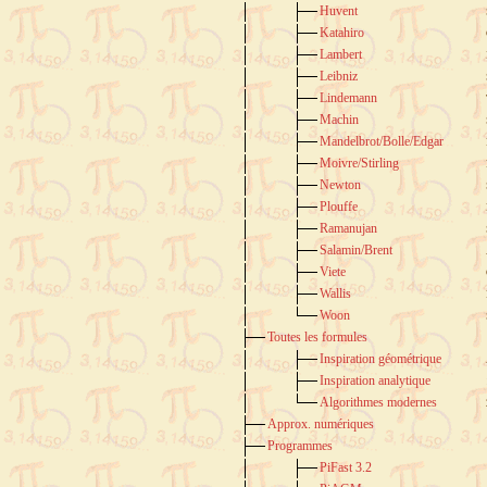
Huvent
Katahiro
Lambert
Leibniz
Lindemann
Machin
Mandelbrot/Bolle/Edgar
Moivre/Stirling
Newton
Plouffe
Ramanujan
Salamin/Brent
Viete
Wallis
Woon
Toutes les formules
Inspiration géométrique
Inspiration analytique
Algorithmes modernes
Approx. numériques
Programmes
PiFast 3.2