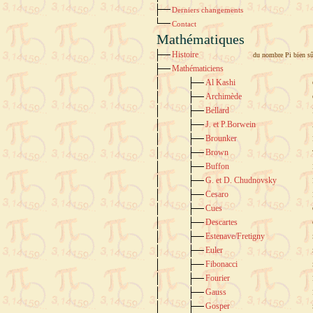
Derniers changements
Contact
Mathématiques
Histoire
du nombre Pi bien sû
Mathématiciens
Al Kashi
Archimède
Bellard
J. et P.Borwein
Brounker
Brown
Buffon
G. et D. Chudnovsky
Cesaro
Cues
Descartes
Estenave/Fretigny
Euler
Fibonacci
Fourier
Gauss
Gosper