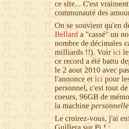
ce site... C'est vraimen
communauté des amour
On se souvient qu'en d
Bellard
a "cassé" un no
nombre de décimales ca
milliards !!). Voir
ici
le
ce record a été battu 
le 2 aout 2010 avec pa
l'annonce et
ici
pour les
personnel, c'est tout d
coeurs, 96GB de mémoi
la machine
personnelle
Le croirez-vous, j'ai e
Guillera sur Pi ! :