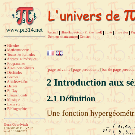
www.pi314.net
Accueil
Historique/Actu (Pi, site, moi)
Edito
Livre d'or
Pa
Derniers changements
Contact
Histoire
Mathématiciens
Toutes les formules
Approx. numériques
Programmes
Algos perso/divers
[
page suivante
][
page precedente
][
bas de page precede
Décimales
Poèmes
2
Introduction aux s
Articles/vidéos
Délires
!
Pi-Day
Images/Fonds
2.1
Définition
Musique
Liens sur Pi
Bibliographie
Une fonction hypergéométriq
Boris Gourévitch
L'univers de Pi - V2.57
modif. 13/04/2013