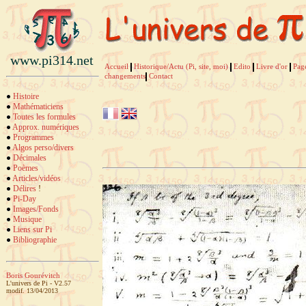
www.pi314.net
Accueil
Historique/Actu (Pi, site, moi)
Edito
Livre d'or
Pag
changements
Contact
Histoire
Mathématiciens
Toutes les formules
Approx. numériques
Programmes
Algos perso/divers
Décimales
Poèmes
Articles/vidéos
Délires
!
Pi-Day
Images/Fonds
Musique
Liens sur Pi
Bibliographie
Boris Gourévitch
L'univers de Pi - V2.57
modif. 13/04/2013